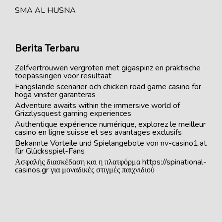
SMA AL HUSNA
Berita Terbaru
Zelfvertrouwen vergroten met gigaspinz en praktische
toepassingen voor resultaat
Fängslande scenarier och chicken road game casino för
höga vinster garanteras
Adventure awaits within the immersive world of
Grizzlysquest gaming experiences
Authentique expérience numérique, explorez le meilleur
casino en ligne suisse et ses avantages exclusifs
Bekannte Vorteile und Spielangebote von nv-casino1.at
für Glücksspiel-Fans
Ασφαλής διασκέδαση και η πλατφόρμα https://spinational-
casinos.gr για μοναδικές στιγμές παιχνιδιού