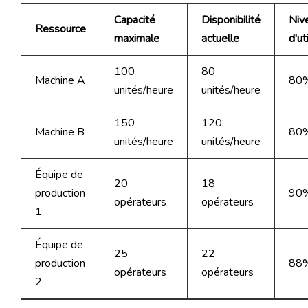
Capacité
Disponibilité
Niv
Ressource
maximale
actuelle
d'ut
100
80
Machine A
80
unités/heure
unités/heure
150
120
Machine B
80
unités/heure
unités/heure
Équipe de
20
18
production
90
opérateurs
opérateurs
1
Équipe de
25
22
production
88
opérateurs
opérateurs
2