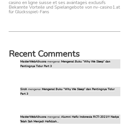
casino en ligne suisse et ses avantages exclusifs
Bekannte Vorteile und Spielangebote von nv-casino1.at
für Glücksspiel-Fans
Recent Comments
MasterWebAlhusna
mengenai
Mengenal Buku “Why We Sleep” dan
Pentingnya Tidur Part 3
Siroh
mengenai
Mengenal Buku “Why We Sleep” dan Pentingnya Tidur
Part 3
MasterWebAlhusna
mengenai
Alumni Hafiz Indonesia RCTI 2021!!! Nadya
Telah Sah Menjadi Hafidzah…