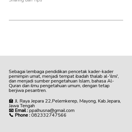
Sharing dan Tips
Sebagai lembaga pendidikan pencetak kader-kader
pemimpin umat, menjadi tempat ibadah thalab al-'ilmi',
dan menjadi sumber pengetahuan Islam, bahasa Al-
Quran dan ilmu pengetahuan umum, dengan tetap
berjiwa pesantren.
🏫 Jl. Raya Jepara 22,Pelemkerep, Mayong, Kab.Jepara,
Jawa Tengah
📧 Email :
ppalhusna@gmail.com
📞 Phone :
082332747566