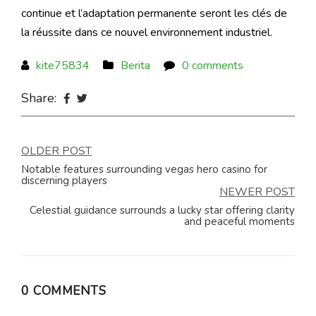
continue et l’adaptation permanente seront les clés de
la réussite dans ce nouvel environnement industriel.
kite75834
Berita
0 comments
Share:
Navigasi
OLDER POST
Notable features surrounding vegas hero casino for
pos
discerning players
NEWER POST
Celestial guidance surrounds a lucky star offering clarity
and peaceful moments
0 COMMENTS